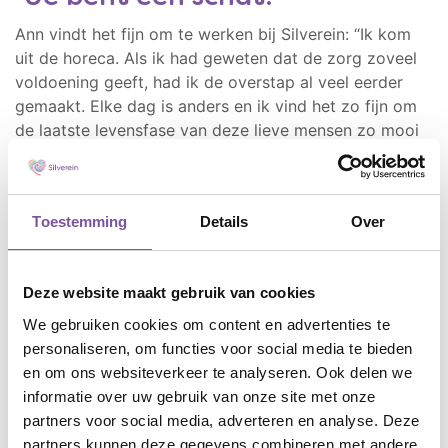
Ann vindt het fijn om te werken bij Silverein: “Ik kom
uit de horeca. Als ik had geweten dat de zorg zoveel
voldoening geeft, had ik de overstap al veel eerder
gemaakt. Elke dag is anders en ik vind het zo fijn om
de laatste levensfase van deze lieve mensen zo mooi
mogelijk te maken. Ik word gelukkig als ik binnenkom
en hoor: “Ann, ik ben zo blij dat je er bent!” Er vinden
regelmatig activiteiten plaats. Niet in Populier zelf,
Toestemming
Details
Over
maar in het hoofdgebouw van Birkhoven Park. Daar
kunnen bewoners bijvoorbeeld schilderen, naar muziek
luisteren en een lezing, concert of filmmiddag
Deze website maakt gebruik van cookies
bijwonen. Bij mooi weer zitten de bewoners gezellig in
de binnentuin en er is een restaurant in de buurt waar
We gebruiken cookies om content en advertenties te
ze met familie of vrienden heen kunnen. Maria is blij
personaliseren, om functies voor social media te bieden
dat ze in verzorgingshuis Populier woont: “Ik ben
en om ons websiteverkeer te analyseren. Ook delen we
overal geweest en hier is het fijn. Ik vind het belangrijk
informatie over uw gebruik van onze site met onze
om er goed en verzorgd uit te zien en Ann helpt me
partners voor social media, adverteren en analyse. Deze
daarbij.” Trots toont Maria haar mooie nagels, die Ann
partners kunnen deze gegevens combineren met andere