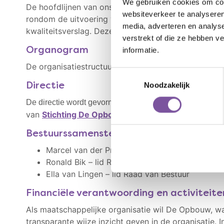
We gebruiken cookies om cont
De hoofdlijnen van ons beleid worden jaarlijks vastg
websiteverkeer te analyseren
rondom de uitvoering van het kwaliteitsplan worden 
media, adverteren en analys
kwaliteitsverslag. Deze is
hier
te vinden.
verstrekt of die ze hebben v
informatie.
Organogram
De organisatiestructuur van Silverein is in te zien 
Toestemmingsselectie
Noodzakelijk
Directie
De directie wordt gevormd door Brigitte Jacobs en Jan-P
van
Stichting De Opbouw
.
Bestuurssamenstelling De Opbouw
Marcel van der Priem – voorzitter Raad van Be
Ronald Bik – lid Raad van Bestuur
Ella van Lingen – lid Raad van Bestuur
Financiële verantwoording en activiteite
Als maatschappelijke organisatie wil De Opbouw, wa
transparante wijze inzicht geven in de organisatie. 