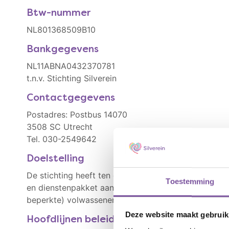
Btw-nummer
NL801368509B10
Bankgegevens
NL11ABNA0432370781
t.n.v. Stichting Silverein
Contactgegevens
Postadres: Postbus 14070
3508 SC Utrecht
Tel. 030-2549642
Doelstelling
De stichting heeft ten doel een op individuele wen
Toestemming
en dienstenpakket aan te bieden aan met name ouder
beperkte) volwassenen.
Deze website maakt gebruik
Hoofdlijnen beleidsplan