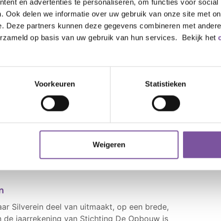
ent en advertenties te personaliseren, om functies voor social
elegd in het kwaliteitsplan. De stand van zaken
. Ook delen we informatie over uw gebruik van onze site met on
jaarlijks gerapporteerd middels het
e. Deze partners kunnen deze gegevens combineren met andere i
erzameld op basis van uw gebruik van hun services. Bekijk het
via het organogram. Deze is
hier
te vinden.
Voorkeuren
Statistieken
Silverein maakt onderdeel uit
ieter Maas (interim).
Weigeren
stuur
n
ar Silverein deel van uitmaakt, op een brede,
In de jaarrekening van Stichting De Opbouw is