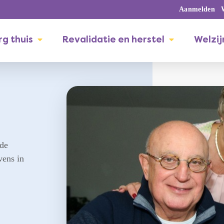
Aanmelden
g thuis
Revalidatie en herstel
Welzij
nde
vens in