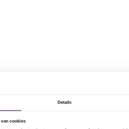
sen en behoeften passend woon;- zorg;- welzijns-
Details
en, en tevens aan (lichamelijk
 van cookies