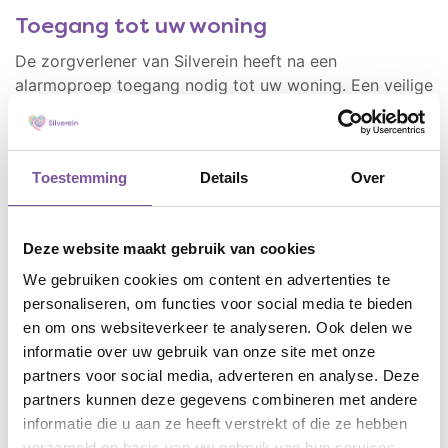
Toegang tot uw woning
De zorgverlener van Silverein heeft na een
alarmoproep toegang nodig tot uw woning. Een veilige
oplossing hiervoor is het CKey Door. Het slot zit aan
de binnenkant van uw voordeur. Hierdoor kan niemand
aan de buitenkant van uw woning zien dat u hulp
Toestemming
Details
Over
krijgt. Het CKey Door wordt gekoppeld aan de
smartphone van de zorgverlener, waardoor toegang
mogelijk is. U hoeft zelf geen smartphone te
Deze website maakt gebruik van cookies
gebruiken, wel krijgt u andere sleutels. Het CKey Door
heeft het SKG*** veiligheidskeurmerk.
We gebruiken cookies om content en advertenties te
personaliseren, om functies voor social media te bieden
en om ons websiteverkeer te analyseren. Ook delen we
Als het niet mogelijk is het CKey Door aan de
informatie over uw gebruik van onze site met onze
binnenzijde van uw voordeur te plaatsen, kunt u kiezen
partners voor social media, adverteren en analyse. Deze
voor de eveneens veilige elektronische Ckey safe (dit
partners kunnen deze gegevens combineren met andere
is een beveiligde kluis waar uw huissleutels in hangen).
informatie die u aan ze heeft verstrekt of die ze hebben
Ook deze wordt gekoppeld aan de smartphone of
verzameld op basis van uw gebruik van hun services.