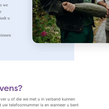
en we
e
indt u
 binnen
vens?
over u of die we met u in verband kunnen
at uw telefoonnummer is en wanneer u bent