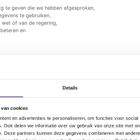
rg te geven die we hebben afgesproken,
gevens te gebruiken,
 wet of van de regering,
beteren en
 noodzakelijk is voor het doel waarvoor u deze
egevens langer bewaren als dit wettelijk
Details
 van cookies
egevens serieus en neemt daarom passende
uw persoonsgegevens te beschermen tegen
ent en advertenties te personaliseren, om functies voor social
e openbaarmaking en ongeoorloofde wijziging.
. Ook delen we informatie over uw gebruik van onze site met on
e. Deze partners kunnen deze gegevens combineren met andere i
aarvoor het noodzakelijk is dat ze bij uw