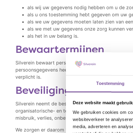
als wij uw gegevens nodig hebben om u de zo
als u ons toestemming hebt gegeven om uw ge
als we uw gegevens moeten laten zien van een
als we met uw gegevens onze zorg kunnen ver
als het in uw belang is.
Bewaartermijnen
Silverein bewaart persoonsgegevens niet langer dan
persoonsgegevens heeft gegeven. Silverein kan uw g
verplicht is.
Toestemming
Beveiliging
Deze website maakt gebruik
Silverein neemt de bescherming van uw persoonsg
organisatorische- en technische maatregelen om 
We gebruiken cookies om cont
misbruik, verlies, onbevoegde toegang, ongewenst
websiteverkeer te analyseren
media, adverteren en analys
We zorgen er daarom voor dat alleen medewerkers w