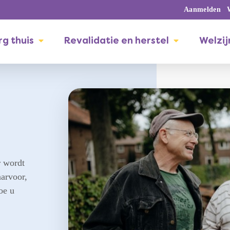
Aanmelden
g thuis
Revalidatie en herstel
Welzij
 wordt
arvoor,
oe u
,