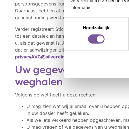
verstrekt of die ze hebben v
persoonsgegevens kunnen, deze ook kunnen inzien. B
informatie.
Daarnaast hebben al onze medewerkers een geheim
geheimhoudingsverklaring is ook nog van toepassing 
Toestemmingsselectie
Noodzakelijk
Verder registreert Stichting De Opbouw alle datalek
tot een datalek en handelen deze zorgvuldig af. We
u, als dat gewenst is. Als u het idee hebt dat uw (p
dat er aanwijzingen zijn van misbruik, neem dan con
privacyAVG@silverein.nl
.
Uw gegevens bekijken,
weghalen
Volgens de wet heeft u deze rechten:
U mag zien wat wij allemaal over u hebben opg
in uw dossier heeft gekeken.
Als we iets verkeerd hebben opgeschreven, ma
U mag vragen of we gegevens van u weghalen.