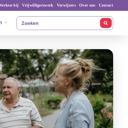
Werken bij
Vrijwilligerswerk
Verwijzers
Over ons
Contact
n