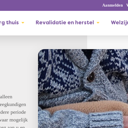
Aanmelden
g thuis
Revalidatie en herstel
Welzij
alleen
leegkundigen
ndere periode
waar mogelijk
org aan u en