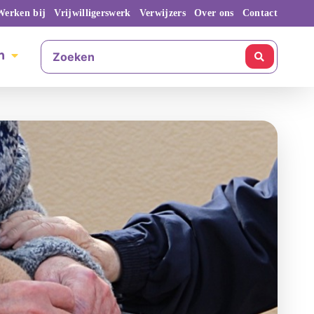
Werken bij
Vrijwilligerswerk
Verwijzers
Over ons
Contact
n