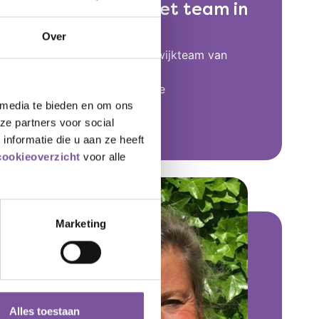
Contact met het team in
uw wijk
Over
Belt u gerust naar het wijkteam van
Zorg thuis. U vindt de
telefoonnummers op de
Contactpagina
 media te bieden en om ons
ze partners voor social
nformatie die u aan ze heeft
cookieoverzicht
voor alle
Marketing
Alles toestaan