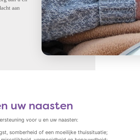
acht aan
en uw naasten
dersteuning voor u en uw naasten:
t, somberheid of een moeilijke thuissituatie;
n, misselijkheid, vermoeidheid en benauwdheid;