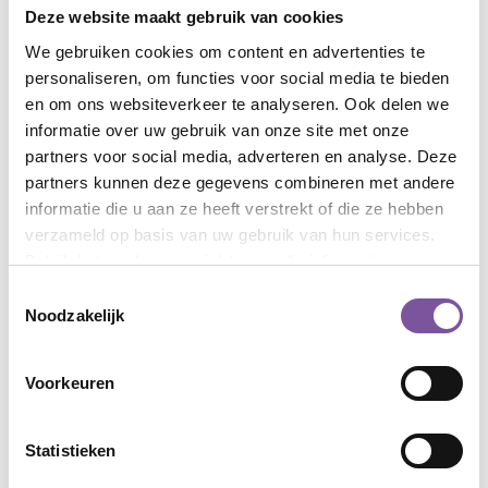
088-5131042
Deze website maakt gebruik van cookies
Zorg thuis Baarn - Eemdal Centrum
We gebruiken cookies om content en advertenties te
088-5131043
personaliseren, om functies voor social media te bieden
en om ons websiteverkeer te analyseren. Ook delen we
Zorg thuis Baarn - Noord-Oost
informatie over uw gebruik van onze site met onze
088-5131044
partners voor social media, adverteren en analyse. Deze
partners kunnen deze gegevens combineren met andere
Zorg thuis Soest - Honsbergen-Vijverhof
informatie die u aan ze heeft verstrekt of die ze hebben
088-5131045
verzameld op basis van uw gebruik van hun services.
Zorg thuis Soest - Soestdijk-midden
Bekijk het
cookieoverzicht
voor alle informatie.
088-5131046
Toestemmingsselectie
Noodzakelijk
Zorg thuis Soest - Soesterberg
088-5131047
Voorkeuren
Zorg thuis Soest - West-Zuid
088-5131048
Statistieken
Zorg thuis Driebergen