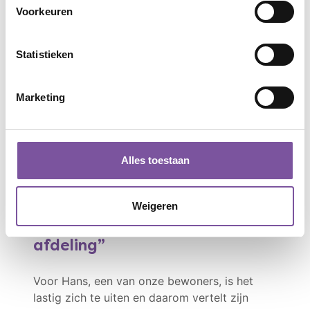
Voorkeuren
Statistieken
Marketing
Justus
Alles toestaan
vrijwilliger
Weigeren
Justus vervult al 4,5 jaar een
heel bijzondere rol op de
afdeling
Voor Hans, een van onze bewoners, is het
lastig zich te uiten en daarom vertelt zijn