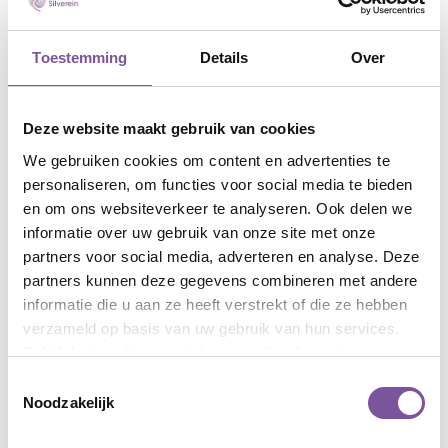
Toestemming
Details
Over
Privacy en vrijwilligers
Wat gebeurt er met mijn
Deze website maakt gebruik van cookies
persoonsgegevens?
We gebruiken cookies om content en advertenties te
BEKIJK DE PRIVACYVERKLARING
personaliseren, om functies voor social media te bieden
en om ons websiteverkeer te analyseren. Ook delen we
informatie over uw gebruik van onze site met onze
partners voor social media, adverteren en analyse. Deze
partners kunnen deze gegevens combineren met andere
Verhalen van onze vrijwilligers
informatie die u aan ze heeft verstrekt of die ze hebben
Vrijwilligerswerk bij Silverein is waardevol; zowel voor
verzameld op basis van uw gebruik van hun services.
onze cliënten als voor jou. Dankzij de hulp van onze
Bekijk het
cookieoverzicht
voor alle informatie.
ruim 1.500 vrijwilligers krijgen cliënten de aandacht en
Toestemmingsselectie
steun die ze verdienen. Lees hier de verhalen van onze
Noodzakelijk
vrijwilligers.