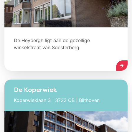
De Heybergh ligt aan de gezellige
winkelstraat van Soesterberg.
LEES
De Koperwiek
Koperwieklaan 3 | 3722 CB | Bilthoven