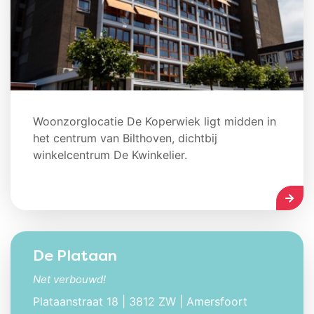
Woonzorglocatie De Koperwiek ligt midden in
het centrum van Bilthoven, dichtbij
winkelcentrum De Kwinkelier.
LEES
De Plataan
Net verbouwd!
Plataanstraat 18 | 3812 ZW | Amersfoort