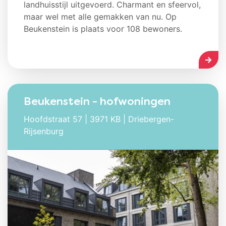
landhuisstijl uitgevoerd. Charmant en sfeervol,
maar wel met alle gemakken van nu. Op
Beukenstein is plaats voor 108 bewoners.
LEES
Beukenstein - hofwoningen
Hoofdstraat 57 | 3971 KB | Driebergen-
Rijsenburg