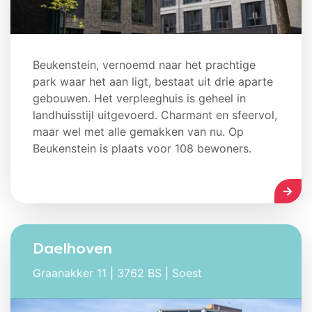
Beukenstein, vernoemd naar het prachtige
park waar het aan ligt, bestaat uit drie aparte
gebouwen. Het verpleeghuis is geheel in
landhuisstijl uitgevoerd. Charmant en sfeervol,
maar wel met alle gemakken van nu. Op
Beukenstein is plaats voor 108 bewoners.
LEES
Daelhoven
Graanakker 11 | 3762 BS | Soest