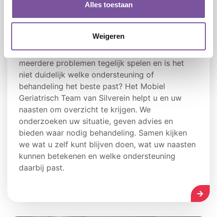
Alles toestaan
Mobiel Geriatrisch Team
Weigeren
Maakt u zich zorgen over uw geheugen,
gezondheid of veiligheid thuis? Of merkt u dat
meerdere problemen tegelijk spelen en is het
niet duidelijk welke ondersteuning of
behandeling het beste past? Het Mobiel
Geriatrisch Team van Silverein helpt u en uw
naasten om overzicht te krijgen. We
onderzoeken uw situatie, geven advies en
bieden waar nodig behandeling. Samen kijken
we wat u zelf kunt blijven doen, wat uw naasten
kunnen betekenen en welke ondersteuning
daarbij past.
LEES