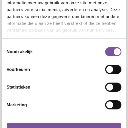
Dagbesteding
informatie over uw gebruik van onze site met onze
partners voor social media, adverteren en analyse. Deze
partners kunnen deze gegevens combineren met andere
Krijgt u te maken met lichamelijke beperkingen
informatie die u aan ze heeft verstrekt of die ze hebben
of beginnende geheugenproblemen? We bieden
verzameld op basis van uw gebruik van hun services.
u dagbesteding op onze ontmoetingscentra.
Bekijk het
cookieoverzicht
voor alle informatie.
Toestemmingsselectie
LEES
Noodzakelijk
Voorkeuren
Statistieken
Marketing