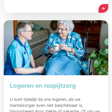
LEES
Logeren en respijtzorg
U kunt tijdelijk bij ons logeren, als uw
mantelzorger even niet beschikbaar is,
bijvoorbeeld door ziekte of vakantie. Of om uw