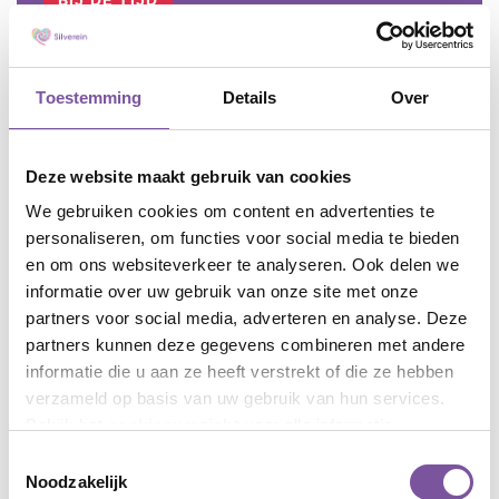
BIRKHOVEN PARK
Toestemming
Details
Over
DE VIJVER
MOLENSCHOT
Deze website maakt gebruik van cookies
We gebruiken cookies om content en advertenties te
personaliseren, om functies voor social media te bieden
en om ons websiteverkeer te analyseren. Ook delen we
informatie over uw gebruik van onze site met onze
partners voor social media, adverteren en analyse. Deze
partners kunnen deze gegevens combineren met andere
informatie die u aan ze heeft verstrekt of die ze hebben
verzameld op basis van uw gebruik van hun services.
Bekijk het
cookieoverzicht
voor alle informatie.
Toestemmingsselectie
Noodzakelijk