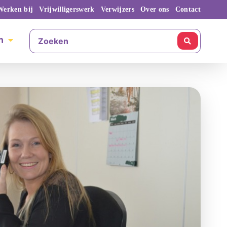
Werken bij
Vrijwilligerswerk
Verwijzers
Over ons
Contact
n