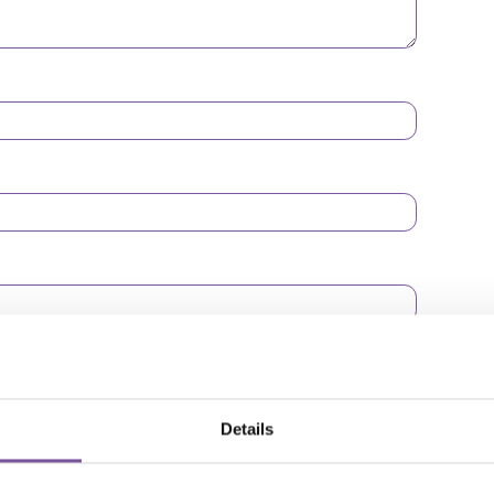
uw telefoonnummer en/of mailadres in.
Details