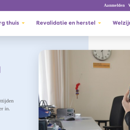
Aanmelden
g thuis
Revalidatie en herstel
Welzij
u
ttijden
r in.