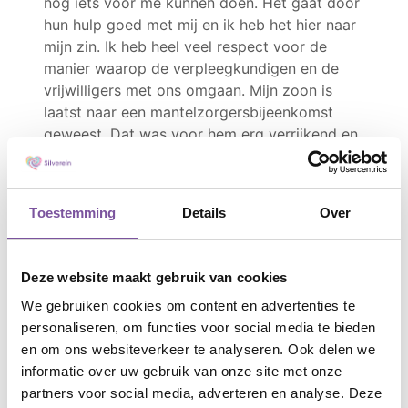
nog iets voor me kunnen doen. Het gaat door
hun hulp goed met mij en ik heb het hier naar
mijn zin. Ik heb heel veel respect voor de
manier waarop de verpleegkundigen en de
vrijwilligers met ons omgaan. Mijn zoon is
laatst naar een mantelzorgersbijeenkomst
geweest. Dat was voor hem erg verrijkend en
hij ontmoette ook andere mantelzorgers.
Toestemming
Details
Over
Deze website maakt gebruik van cookies
Klant Contact Centrum
We gebruiken cookies om content en advertenties te
personaliseren, om functies voor social media te bieden
Heeft u een vraag voor Silverein? Ons centrale
en om ons websiteverkeer te analyseren. Ook delen we
Klant Contact Centrum staat voor u klaar om u te
informatie over uw gebruik van onze site met onze
helpen of door te verbinden met de juiste afdeling.
partners voor social media, adverteren en analyse. Deze