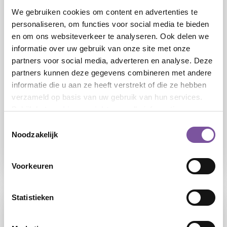
We gebruiken cookies om content en advertenties te
personaliseren, om functies voor social media te bieden
en om ons websiteverkeer te analyseren. Ook delen we
informatie over uw gebruik van onze site met onze
Ontmoetingsplein
partners voor social media, adverteren en analyse. Deze
Sparrenheide
partners kunnen deze gegevens combineren met andere
informatie die u aan ze heeft verstrekt of die ze hebben
verzameld op basis van uw gebruik van hun services.
Op het ontmoetingsplein van locatie
Bekijk het
cookieoverzicht
voor alle informatie.
Sparrenheide kunt u een kopje koffie of thee
nuttigen en anderen ontmoeten of meedoen aan
Toestemmingsselectie
Noodzakelijk
activiteiten.
LEES
Voorkeuren
Statistieken