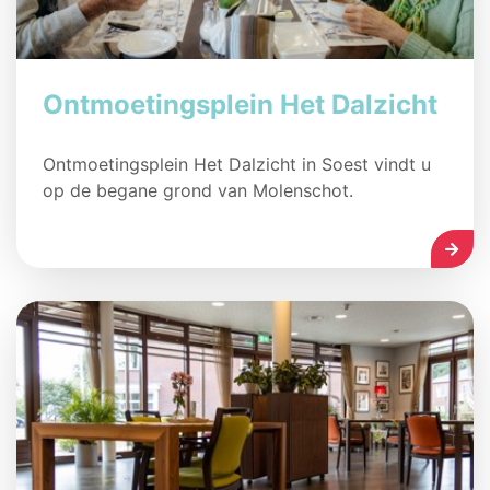
Ontmoetingsplein Het Dalzicht
Ontmoetingsplein Het Dalzicht in Soest vindt u
op de begane grond van Molenschot.
LEES