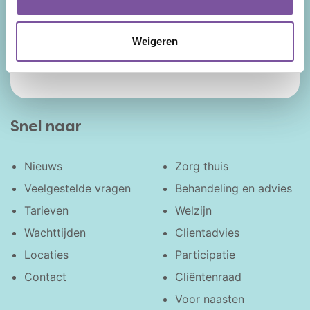
zorg thuis, verpleeghuiszorg en geriatrische
revalidatie. Uw levensverhaal is de rode
draad door onze zorg en ondersteuning.
Weigeren
Facebook
LinkedIn
Instagram
YouTube
Snel naar
Nieuws
Zorg thuis
Veelgestelde vragen
Behandeling en advies
Tarieven
Welzijn
Wachttijden
Clientadvies
Locaties
Participatie
Contact
Cliëntenraad
Voor naasten