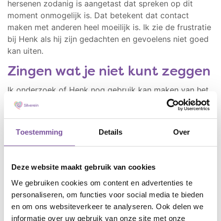
hersenen zodanig is aangetast dat spreken op dit
moment onmogelijk is. Dat betekent dat contact
maken met anderen heel moeilijk is. Ik zie de frustratie
bij Henk als hij zijn gedachten en gevoelens niet goed
kan uiten.
Zingen wat je niet kunt zeggen
Ik onderzoek of Henk nog gebruik kan maken van het
muziekgebied in de hersenen. Dat is het geval en zo
kan Henk leren om eenvoudige zinnen te zingen. Hij
zingt ‘ik ben Henk’, ‘goedemorgen’ en ‘dank je wel’. Het
Toestemming
Details
Over
is minimale communicatie, maar wel een manier om
contact te maken met anderen. Op een dag maakt
Henk me duidelijk dat zijn zoon komt en dat die jarig
Deze website maakt gebruik van cookies
is. We bereiden samen zijn verjaardagscadeau voor
We gebruiken cookies om content en advertenties te
door te oefenen met zingen. Als zijn zoon komt, zingt
personaliseren, om functies voor social media te bieden
Henk: ‘ik hou van jou’.
en om ons websiteverkeer te analyseren. Ook delen we
Kort daarop overlijdt Henk plotseling. Als ik zijn zoon
informatie over uw gebruik van onze site met onze