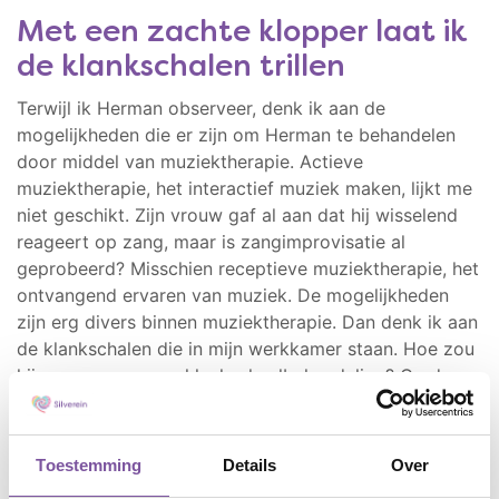
Met een zachte klopper laat ik
de klankschalen trillen
Terwijl ik Herman observeer, denk ik aan de
mogelijkheden die er zijn om Herman te behandelen
door middel van muziektherapie. Actieve
muziektherapie, het interactief muziek maken, lijkt me
niet geschikt. Zijn vrouw gaf al aan dat hij wisselend
reageert op zang, maar is zangimprovisatie al
geprobeerd? Misschien receptieve muziektherapie, het
ontvangend ervaren van muziek. De mogelijkheden
zijn erg divers binnen muziektherapie. Dan denk ik aan
de klankschalen die in mijn werkkamer staan. Hoe zou
hij reageren op een klankschaalbehandeling? Op de
trilling die de schalen veroorzaken in zijn lichaam? Ik
weet dat uit verschillende onderzoeken blijkt dat
klankschalen een ontspannende werking op de spieren
Toestemming
Details
Over
hebben en veel andere lichamelijke klachten kunnen