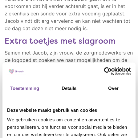
voorkomen dat hij verder achteruit gaat, is er in het
ziekenhuis een sonde voor extra voeding geplaatst.
Jacob vindt dit erg vervelend en kan niet wachten tot
de dag dat deze niet meer nodig is.
Extra toetjes met slagroom
Samen met Jacob, zijn vrouw, de zorgmedewerkers en
de logopedist zoeken we naar mogelijkheden om de
sondevoeding af te bouwen en de eetmomenten uit te
breiden. We spreken elkaar regelmatig en kunnen met
kleine stapjes veel winst behalen. Jacob en zijn vrouw
Toestemming
Details
Over
zijn opgelucht dat ze de zorgen rondom de voeding
kunnen loslaten, dat er iemand is die met hen
meedenkt en rekening houdt met hun wensen. Jacob
Deze website maakt gebruik van cookies
zou het liefst weer een koekje bij de koffie nemen,
maar vindt de extra toetjes met slagroom ook wel
We gebruiken cookies om content en advertenties te
lekker.
personaliseren, om functies voor social media te bieden
en om ons websiteverkeer te analyseren. Ook delen we