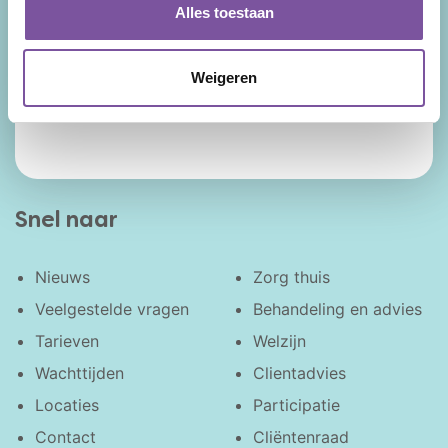
Alles toestaan
de provincie Utrecht met als kernexpertise
zorg thuis, verpleeghuiszorg en geriatrische
revalidatie. Uw levensverhaal is de rode
Weigeren
draad door onze zorg en ondersteuning.
Facebook
LinkedIn
Instagram
YouTube
Snel naar
Nieuws
Zorg thuis
Veelgestelde vragen
Behandeling en advies
Tarieven
Welzijn
Wachttijden
Clientadvies
Locaties
Participatie
Contact
Cliëntenraad