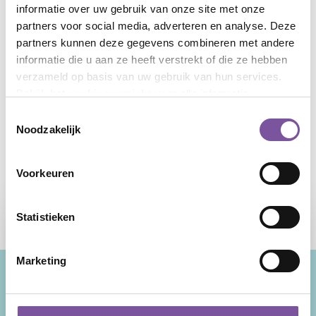
Twee maanden later zie ik Jacob in de huiskamer van
informatie over uw gebruik van onze site met onze
het verpleeghuis luisteren naar klassieke muziek. Hij
partners voor social media, adverteren en analyse. Deze
heeft weer kleur op z’n wangen en z’n ogen staan
partners kunnen deze gegevens combineren met andere
helder. Ik merk dat ons regelmatige contact hem heeft
informatie die u aan ze heeft verstrekt of die ze hebben
geholpen om een goed ritme te vinden en dat hij zich
verzameld op basis van uw gebruik van hun services.
energieker voelt. Gelukkig is de sondevoeding niet
Bekijk het
cookieoverzicht
voor alle informatie.
meer nodig.
Toestemmingsselectie
Noodzakelijk
Cliënt
verhaal door een van de diëtisten bij Behandeling
& advies.
Voorkeuren
Statistieken
Marketing
Wij zijn Silverein, ouderenzorgorganisatie in