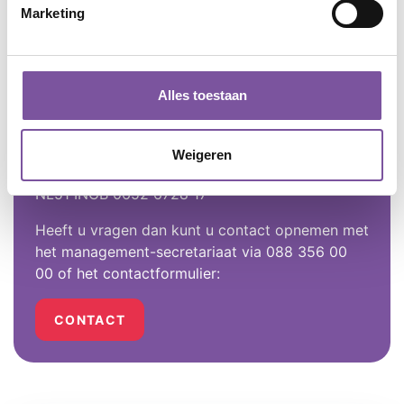
NL95 RABO 0142 6286 97
Marketing
Stichting Vrienden van de Samenwerkende
Zorgcentra Soest (Molenschot en de
Heybergh)
Alles toestaan
NL42 SNSB 0853 7466 48
Stichting Vrienden van verpleeghuis St.
Weigeren
Elisabeth
NL51 INGB 0652 6728 17
Heeft u vragen dan kunt u contact opnemen met
het management-secretariaat via 088 356 00
00 of het contactformulier:
CONTACT