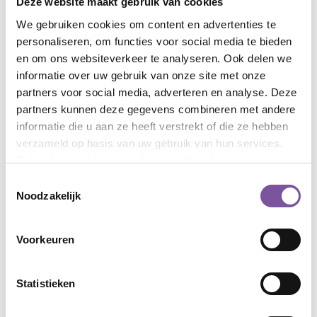
Deze website maakt gebruik van cookies
Gerelateerde bestanden
We gebruiken cookies om content en advertenties te
Meer informatie? Lees onze
folder
.
personaliseren, om functies voor social media te bieden
De beschikbare
jaarrekening
kunt u hier inzien.
en om ons websiteverkeer te analyseren. Ook delen we
Het
beleidsplan voor 2023-2024
leest u hier.
informatie over uw gebruik van onze site met onze
partners voor social media, adverteren en analyse. Deze
partners kunnen deze gegevens combineren met andere
informatie die u aan ze heeft verstrekt of die ze hebben
verzameld op basis van uw gebruik van hun services.
Bekijk het
cookieoverzicht
voor alle informatie.
Vriendenstichting helpen?
Toestemmingsselectie
Wilt u onze vriendenstichtingen helpen, dan kan
Noodzakelijk
dat met een financiële bijdrage op een van
onderstaande bankrekeningen.
Voorkeuren
Silverein beschikt over een ANBI-
aanwijzing/registratie waardoor uw gift onder
bepaalde voorwaarden fiscaal aftrekbaar is.
Statistieken
Stichting Vrienden van Daelhoven