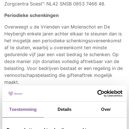
Zorgcentra Soest”: NL42 SNSB 0853 7466 48.
Periodieke schenkingen
Overweegt u de Vrienden van Molenschot en De
Heybergh enkele jaren achter elkaar te steunen dan is
het mogelijk een periodieke schenkingsovereenkomst
af te sluiten, waarbij u overeenkomt ten minste
gedurende vijf jaar een vast bedrag te schenken. Op
deze manier zijn donaties volledig aftrekbaar van de
belasting. Voor bedrijven bestaat er een regeling in de
vennootschapsbelasting die giftenaftrek mogelijk
maakt.
De Vrienden van Molenschot en De Heybergh vallen
onder Stichting Vrienden Zorgcentra Soest. De
bestuursleden ontvangen geen bezoldiging.
Toestemming
Details
Over