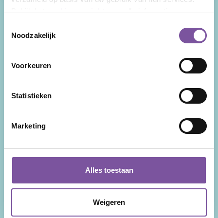
Bekijk het
cookieoverzicht
voor alle informatie.
Toestemmingsselectie
Nieuws
Zorg thuis
Noodzakelijk
Veelgestelde vragen
Behandeling en advies
Tarieven
Welzijn
Voorkeuren
Wachttijden
Clientadvies
Locaties
Participatie
Statistieken
Contact
Cliëntenraad
Voor naasten
Marketing
Dementie
Parkinson
Alzheimer
Alles toestaan
Werken bij
Weigeren