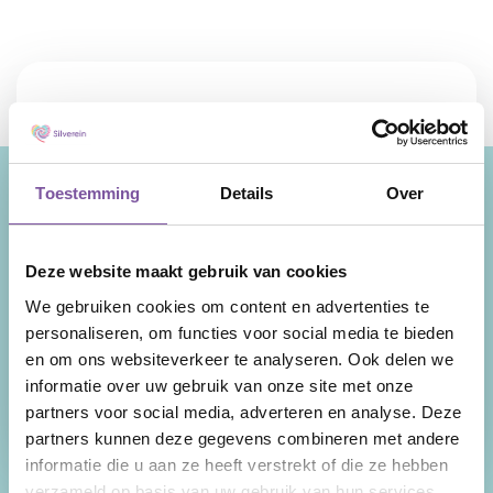
Toestemming
Details
Over
Wij zijn Silverein, ouderenzorgorganisatie in
de provincie Utrecht met als kernexpertise
Deze website maakt gebruik van cookies
zorg thuis, verpleeghuiszorg en geriatrische
We gebruiken cookies om content en advertenties te
revalidatie. Uw levensverhaal is de rode
personaliseren, om functies voor social media te bieden
draad door onze zorg en ondersteuning.
en om ons websiteverkeer te analyseren. Ook delen we
Facebook
LinkedIn
Instagram
YouTube
informatie over uw gebruik van onze site met onze
partners voor social media, adverteren en analyse. Deze
partners kunnen deze gegevens combineren met andere
informatie die u aan ze heeft verstrekt of die ze hebben
Snel naar
verzameld op basis van uw gebruik van hun services.