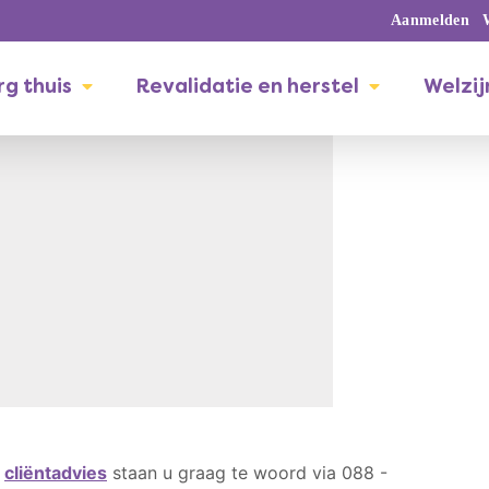
Aanmelden
g thuis
Revalidatie en herstel
Welzij
n
cliëntadvies
staan u graag te woord via 088 -