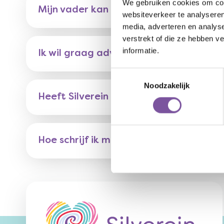
We gebruiken cookies om cont
Mijn vader kan niet langer thuis wone
websiteverkeer te analyseren
media, adverteren en analys
verstrekt of die ze hebben v
informatie.
Ik wil graag advies over de zorgelijke
Toestemmingsselectie
Noodzakelijk
Heeft Silverein aanleunwoningen?
Hoe schrijf ik mij in voor een aanleunw