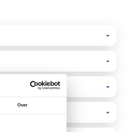
Over
pbouwen?