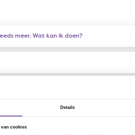
teeds meer. Wat kan ik doen?
 voor mij betekenen?
Details
 zich eenzaam. Hoe kan zij sociale contacten o
 van cookies