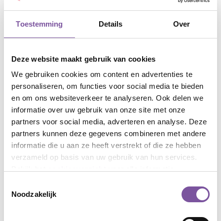
Feest van herkenning
Toestemming
Details
Over
“We hebben de nummers goed gekozen", constateert
Ivan. “Deze liedjes hebben de bewoners in hun jongere
jaren waarschijnlijk meegezongen met de radio.” In de
Deze website maakt gebruik van cookies
voorbereiding kozen Ivan en de woonmedewerker
voor afwisseling in Nederlands- en Engelstalig; van
We gebruiken cookies om content en advertenties te
‘Ons dorp’ en ‘Verdronken Vlinder’ tot ‘Yesterday’ en
personaliseren, om functies voor social media te bieden
‘Morning has broken'. Ook - of misschien wel juíst-
en om ons websiteverkeer te analyseren. Ook delen we
bewoners die zich door hun dementie slechts nog
informatie over uw gebruik van onze site met onze
beperkt via woorden kunnen uitdrukken, zingen de
partners voor social media, adverteren en analyse. Deze
nummers mee. Ivan: “Het was zichtbaar een feest van
partners kunnen deze gegevens combineren met andere
herkenning.”
informatie die u aan ze heeft verstrekt of die ze hebben
verzameld op basis van uw gebruik van hun services.
Inbreng door naasten
Bekijk het
cookieoverzicht
voor alle informatie.
Wetenschappelijk is het positieve effect van muziek op
Toestemmingsselectie
het brein ruimschoots bewezen. Muziek activeert
Noodzakelijk
verschillende hersengebieden, waardoor herinneringen
toegankelijk kunnen worden. Het optreden is hiervan