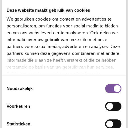
Tuin
Deze website maakt gebruik van cookies
aanwezig op locatie
We gebruiken cookies om content en advertenties te
personaliseren, om functies voor social media te bieden
Kapper
en om ons websiteverkeer te analyseren. Ook delen we
informatie over uw gebruik van onze site met onze
aanwezig op locatie
partners voor social media, adverteren en analyse. Deze
partners kunnen deze gegevens combineren met andere
Pedicure
informatie die u aan ze heeft verstrekt of die ze hebben
aanwezig op locatie
verzameld op basis van uw gebruik van hun services.
Bekijk het
cookieoverzicht
voor alle informatie.
Visboer
Toestemmingsselectie
op loopafstand
Noodzakelijk
Voorkeuren
Afbeeldingen
Statistieken