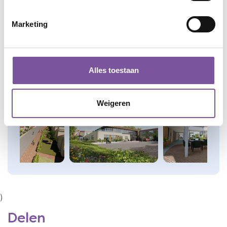
Marketing
Alles toestaan
Weigeren
Kaart
)
Delen