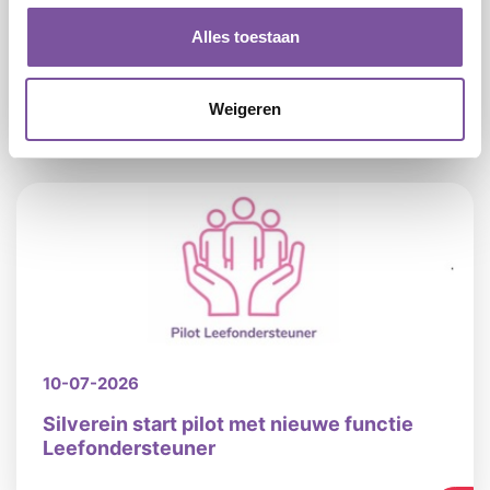
24-07-2026
Alles toestaan
Silverein sluit zich aan bij FLAIR: flexibel
werken mét de zekerheid van loondienst
Weigeren
LEES
10-07-2026
Silverein start pilot met nieuwe functie
Leefondersteuner