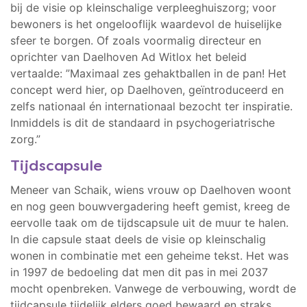
bij de visie op kleinschalige verpleeghuiszorg; voor
bewoners is het ongelooflijk waardevol de huiselijke
sfeer te borgen. Of zoals voormalig directeur en
oprichter van Daelhoven Ad Witlox het beleid
vertaalde: ”Maximaal zes gehaktballen in de pan! Het
concept werd hier, op Daelhoven, geïntroduceerd en
zelfs nationaal én internationaal bezocht ter inspiratie.
Inmiddels is dit de standaard in psychogeriatrische
zorg.”
Tijdscapsule
Meneer van Schaik, wiens vrouw op Daelhoven woont
en nog geen bouwvergadering heeft gemist, kreeg de
eervolle taak om de tijdscapsule uit de muur te halen.
In die capsule staat deels de visie op kleinschalig
wonen in combinatie met een geheime tekst. Het was
in 1997 de bedoeling dat men dit pas in mei 2037
mocht openbreken. Vanwege de verbouwing, wordt de
tijdcapsule tijdelijk elders goed bewaard en straks