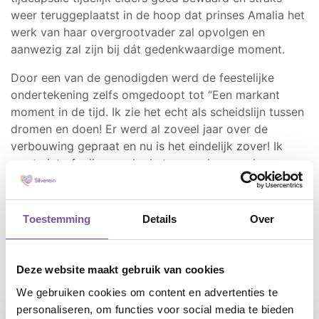
weer teruggeplaatst in de hoop dat prinses Amalia het
werk van haar overgrootvader zal opvolgen en
aanwezig zal zijn bij dát gedenkwaardige moment.
Door een van de genodigden werd de feestelijke
ondertekening zelfs omgedoopt tot “Een markant
moment in de tijd. Ik zie het echt als scheidslijn tussen
dromen en doen! Er werd al zoveel jaar over de
verbouwing gepraat en nu is het eindelijk zover! Ik
weet niet of mijn moeder het nog zal meemaken, maar
wat komt Daelhoven er straks prachtig uit te zien!”.
Delen
Toestemming
Details
Over
FACEBOOK
TWITTER
LINKEDIN
WHATSAPP
Deze website maakt gebruik van cookies
Laatste nieuws
We gebruiken cookies om content en advertenties te
personaliseren, om functies voor social media te bieden