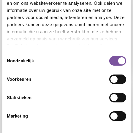
en om ons websiteverkeer te analyseren. Ook delen we
informatie over uw gebruik van onze site met onze
partners voor social media, adverteren en analyse. Deze
partners kunnen deze gegevens combineren met andere
informatie die u aan ze heeft verstrekt of die ze hebben
verzameld op basis van uw gebruik van hun services.
04-08-2026
Bekijk het
cookieoverzicht
voor alle informatie.
Zorginzet: helpt u mee deze zomer?
Toestemmingsselectie
Noodzakelijk
LEES
Voorkeuren
Statistieken
Marketing