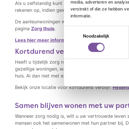
media, adverteren en analys
Als u zelfstandig kunt wonen, is een aanleunwoning 
verstrekt of die ze hebben v
rekenen op, indien gewenst, de ondersteuning van Sil
informatie.
De aanleunwoningen worden verhuurd door externe o
pagina
Zorg thuis
.
Toestemmingsselectie
Noodzakelijk
Lees hier meer informatie over aanleunwoningen.
Kortdurend verblijf
Heeft u tijdelijk zorg nodig, waardoor u even niet t
gezellige woningen, waar u alle hulp krijgt die u no
huis. Al dan niet met extra Zorg thuis.
Bekijk onze locatie voor kortdurend verblijf:
Heidet
Samen blijven wonen met uw par
Wanneer zorg nodig is, wilt u uw vertrouwde leven 
mensen ook het samenwonen met hun partner bij. Da