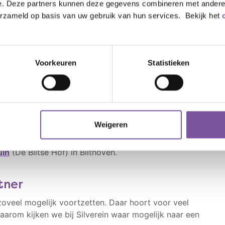
e. Deze partners kunnen deze gegevens combineren met andere i
wellicht een geschikte keuze voor u. Hier kunt u
erzameld op basis van uw gebruik van hun services. Bekijk het
verein's Zorg thuis.
rganisaties. Meer informatie hierover vindt u op de
Voorkeuren
Statistieken
huis kunt wonen? Dan bieden we kortdurend verblijf in
dig hebt. Zodra het weer kan, verhuist u weer terug naar
Weigeren
uin
(De Biltse Hof) in Bilthoven.
tner
zoveel mogelijk voortzetten. Daar hoort voor veel
arom kijken we bij Silverein waar mogelijk naar een