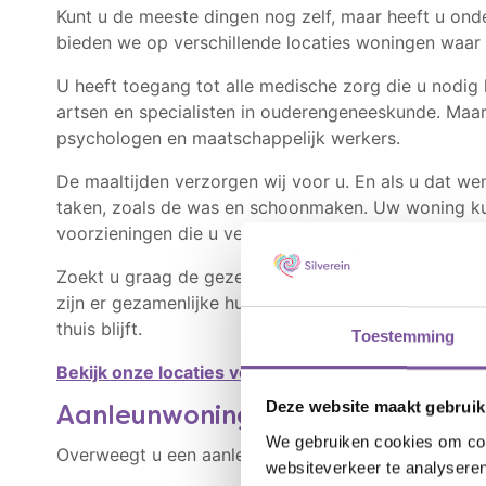
Kunt u de meeste dingen nog zelf, maar heeft u on
bieden we op verschillende locaties woningen waar u
U heeft toegang tot alle medische zorg die u nodig
artsen en specialisten in ouderengeneeskunde. Maar 
psychologen en maatschappelijk werkers.
De maaltijden verzorgen wij voor u. En als u dat we
taken, zoals de was en schoonmaken. Uw woning kunt
voorzieningen die u verwacht, zoals een keuken en
Zoekt u graag de gezelligheid op? Dan kunt u op ee
zijn er gezamenlijke huiskamers om elkaar te ontmoet
thuis blijft.
Toestemming
Bekijk onze locaties voor zelfstandig wonen
.
Deze website maakt gebruik
Aanleunwoningen
We gebruiken cookies om cont
Overweegt u een aanleunwoning bij Silverein?
websiteverkeer te analyseren