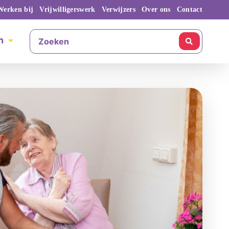
Werken bij
Vrijwilligerswerk
Verwijzers
Over ons
Contact
n