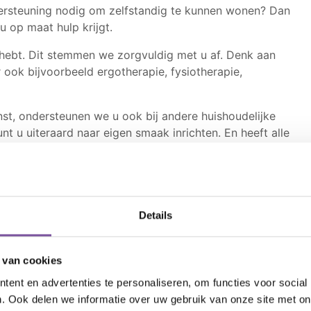
dersteuning nodig om zelfstandig te kunnen wonen? Dan
 op maat hulp krijgt.
 hebt. Dit stemmen we zorgvuldig met u af. Denk aan
ook bijvoorbeeld ergotherapie, fysiotherapie,
nst, ondersteunen we u ook bij andere huishoudelijke
 u uiteraard naar eigen smaak inrichten. En heeft alle
 badkamer.
n aantal locaties een seniorenrestaurant bezoeken. Ook
en. Maar dit hoeft uiteraard niet, wanneer u liever
Details
 van cookies
ent en advertenties te personaliseren, om functies voor social
. Ook delen we informatie over uw gebruik van onze site met on