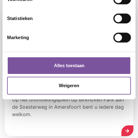
Statistieken
Marketing
Alles toestaan
Ontmoetingsplein Birkhoven
Weigeren
Op het ontmoetingsplein op Birkhoven Park aan
de Soesterweg in Amersfoort bent u iedere dag
welkom.
LEES