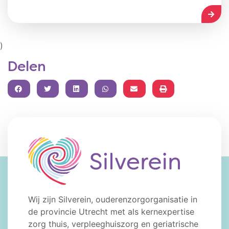
LEES
Kaart
)
Delen
FACEBOOK
TWITTER
LINKEDIN
WHATSAPP
Wij zijn Silverein, ouderenzorgorganisatie in
de provincie Utrecht met als kernexpertise
zorg thuis, verpleeghuiszorg en geriatrische