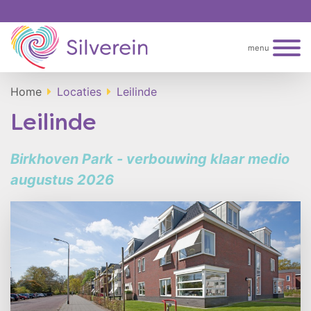
menu
Home
Locaties
Leilinde
Leilinde
Birkhoven Park - verbouwing klaar medio
augustus 2026