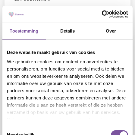
LEES
Toestemming
Details
Over
Hazelaar
Birkhoven Park
Deze website maakt gebruik van cookies
Soesterweg 539 3 | 3819 BA | Amersfoort
We gebruiken cookies om content en advertenties te
personaliseren, om functies voor social media te bieden
en om ons websiteverkeer te analyseren. Ook delen we
informatie over uw gebruik van onze site met onze
partners voor social media, adverteren en analyse. Deze
partners kunnen deze gegevens combineren met andere
informatie die u aan ze heeft verstrekt of die ze hebben
verzameld op basis van uw gebruik van hun services.
Bekijk het
cookieoverzicht
voor alle informatie.
Toestemmingsselectie
Noodzakelijk