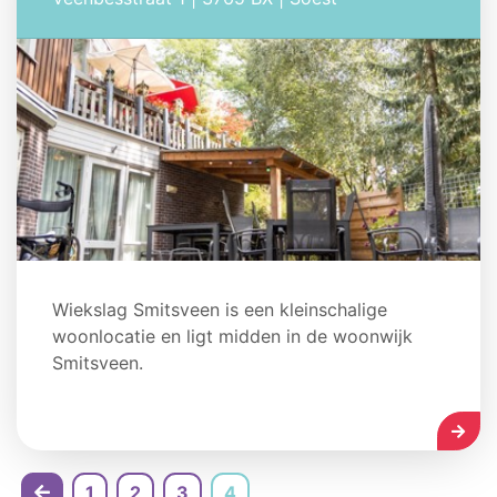
Wiekslag Smitsveen is een kleinschalige
woonlocatie en ligt midden in de woonwijk
Smitsveen.
LEES
1
2
3
4