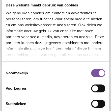
Deze website maakt gebruik van cookies
We gebruiken cookies om content en advertenties te
personaliseren, om functies voor social media te bieden
en om ons websiteverkeer te analyseren. Ook delen we
informatie over uw gebruik van onze site met onze
Woon- en zorgcentrum Weltevreden telt 67
partners voor social media, adverteren en analyse. Deze
eenkamerappartementen en ligt midden in een
partners kunnen deze gegevens combineren met andere
woonwijk in De Bilt-West.
informatie die u aan ze heeft verstrekt of die ze hebben
verzameld op basis van uw gebruik van hun services.
LEES
Bekijk het
cookieoverzicht
voor alle informatie.
Toestemmingsselectie
Noodzakelijk
Wiekslag Boerenstreek
Voorkeuren
Oude Grachtje 70 | 3763 WK | Soest
Statistieken