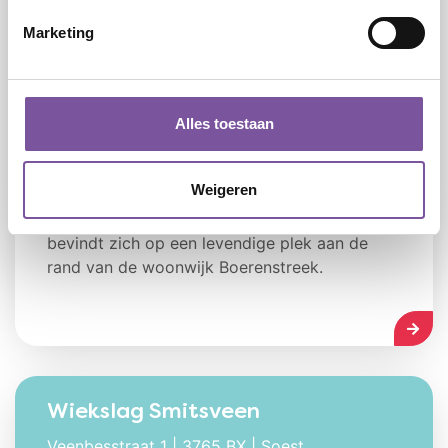
Marketing
Alles toestaan
Weigeren
Op een markant punt langs de Koningsweg in
Soest ligt Wiekslag Boerenstreek. De locatie
bevindt zich op een levendige plek aan de
rand van de woonwijk Boerenstreek.
LEES
Wiekslag Smitsveen
Veenbesstraat 1 | 3765 BX | Soest