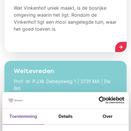
Wat Vinkenhof uniek maakt, is de bosrijke
omgeving waarin het ligt. Rondom de
Vinkenhof ligt een mooi aangelegde tuin, waar
het goed toeven is.
LEES
Weltevreden
Prof. dr. P.J.W. Debeyeweg 1 | 3731 MA | De
Bilt
Toestemming
Details
Over