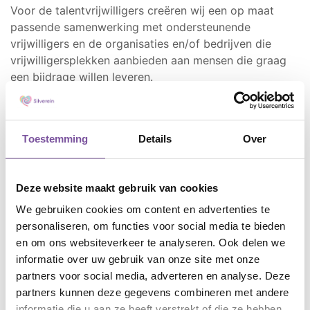
Voor de talentvrijwilligers creëren wij een op maat
passende samenwerking met ondersteunende
vrijwilligers en de organisaties en/of bedrijven die
vrijwilligersplekken aanbieden aan mensen die graag
een bijdrage willen leveren.
Wilt u talentvrijwilliger worden?
Wanneer u actief deel blijft nemen aan de samenleving
Toestemming
Details
Over
levert dit een grote bijdrage aan de kwaliteit van
leven. Dit ervaren onze talentvrijwilligers. U kunt zich
als talentvrijwilliger inzetten bij diverse projecten,
Deze website maakt gebruik van cookies
afgestemd op wat u leuk vindt en bij u past. U kunt
We gebruiken cookies om content en advertenties te
hierbij denken aan werken in een moestuin of
personaliseren, om functies voor social media te bieden
gastvrouw- of heer zijn in een zorgcentrum.
en om ons websiteverkeer te analyseren. Ook delen we
Wilt u begeleidingsvrijwilliger worden?
informatie over uw gebruik van onze site met onze
partners voor social media, adverteren en analyse. Deze
Wij zoeken geregeld vrijwilligers die onze
partners kunnen deze gegevens combineren met andere
talentvrijwilligers willen ondersteunen tijdens
informatie die u aan ze heeft verstrekt of die ze hebben