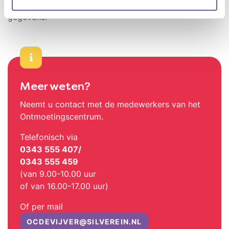
Ontmoetingscentrum De Vijver. Hiernaast ziet u de
gegevens.
Meer weten?
Neemt u contact met de medewerkers van het
Ontmoetingscentrum.
Telefonisch via
0343 555 407/
0343 555 459
(van 9.00-10.00 uur
of van 16.00-17.00 uur)
Of per mail
OCDEVIJVER@SILVEREIN.NL