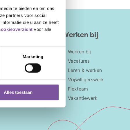
 media te bieden en om ons
ze partners voor social
nformatie die u aan ze heeft
cookieoverzicht
voor alle
Werken bij
Dementie
Werken bij
Marketing
dvies
Parkinson
Vacatures
Alzheimer
Leren & werken
Vrijwilligerswerk
Flexteam
Alles toestaan
Vakantiewerk