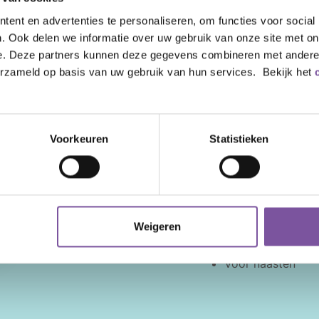
ent en advertenties te personaliseren, om functies voor social
. Ook delen we informatie over uw gebruik van onze site met on
e. Deze partners kunnen deze gegevens combineren met andere i
erzameld op basis van uw gebruik van hun services. Bekijk het
Snel naar
Nieuws
Zorg thuis
Voorkeuren
Statistieken
Veelgestelde vragen
Behandeling en a
Tarieven
Welzijn
Wachttijden
Clientadvies
Locaties
Participatie
Weigeren
Contact
Cliëntenraad
Voor naasten