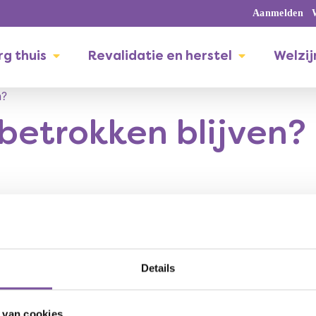
Aanmelden
g thuis
Revalidatie en herstel
Welzij
n?
 betrokken blijven?
ven bij het dagelijks leven. Samen kijken we wat passend is. L
Details
 van cookies