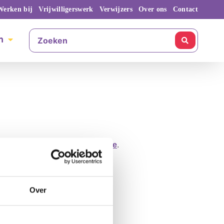
Werken bij
Vrijwilligerswerk
Verwijzers
Over ons
Contact
n
ees meer over
naastenparticipatie
.
Over