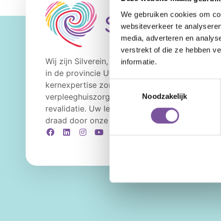
We gebruiken cookies om cont
websiteverkeer te analyseren
media, adverteren en analys
verstrekt of die ze hebben v
Wij zijn Silverein, ouderenzorgorganisatie
informatie.
in de provincie Utrecht met als
kernexpertise zorg thuis,
Toestemmingsselectie
verpleeghuiszorg en geriatrische
Noodzakelijk
revalidatie. Uw levensverhaal is de rode
draad door onze zorg en ondersteuning.
Facebook
LinkedIn
Instagram
YouTube