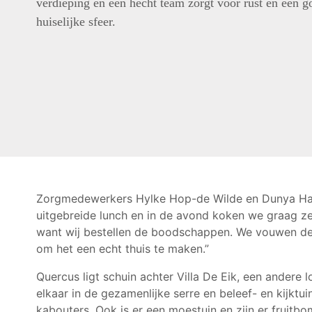
verdieping en een hecht team zorgt voor rust en een g
huiselijke sfeer.
Zorgmedewerkers Hylke Hop-de Wilde en Dunya Hag
uitgebreide lunch en in de avond koken we graag z
want wij bestellen de boodschappen. We vouwen de w
om het een echt thuis te maken.”
Quercus ligt schuin achter Villa De Eik, een andere 
elkaar in de gezamenlijke serre en beleef- en kijkt
kabouters. Ook is er een moestuin en zijn er fruitb