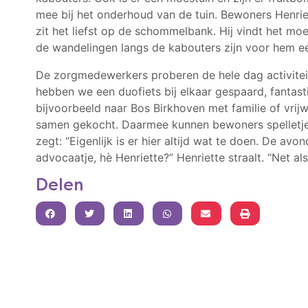
mee bij het onderhoud van de tuin. Bewoners Henriet
zit het liefst op de schommelbank. Hij vindt het moe
de wandelingen langs de kabouters zijn voor hem e
De zorgmedewerkers proberen de hele dag activiteite
hebben we een duofiets bij elkaar gespaard, fantast
bijvoorbeeld naar Bos Birkhoven met familie of vrijw
samen gekocht. Daarmee kunnen bewoners spelletjes
zegt: “Eigenlijk is er hier altijd wat te doen. De avo
advocaatje, hè Henriette?” Henriette straalt. “Net als 
Delen
FACEBOOK
TWITTER
LINKEDIN
WHATSAPP