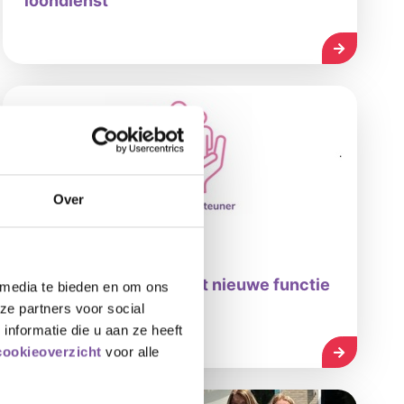
loondienst
LEES MEE
Over
10-07-2026
Silverein start pilot met nieuwe functie
 media te bieden en om ons
Leefondersteuner
ze partners voor social
nformatie die u aan ze heeft
LEES MEE
cookieoverzicht
voor alle