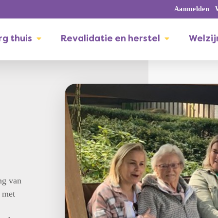
Aanmelden
g thuis
Revalidatie en herstel
Welzij
ng van
 met