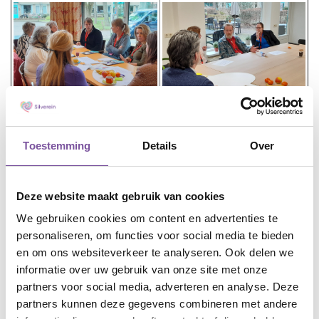
Toestemming
Details
Over
Deze website maakt gebruik van cookies
We gebruiken cookies om content en advertenties te
Zorgpartijen uit de regio Midden-Nederland vonden
personaliseren, om functies voor social media te bieden
elkaar tijdens de bijeenkomst van Silverein in
en om ons websiteverkeer te analyseren. Ook delen we
Driebergen. De nieuwe strategie sluit aan op de
informatie over uw gebruik van onze site met onze
landelijke ontwikkelingen, geschetst door de Raad
partners voor social media, adverteren en analyse. Deze
voor Volksgezondheid & Samenleving in
‘Anders leven
partners kunnen deze gegevens combineren met andere