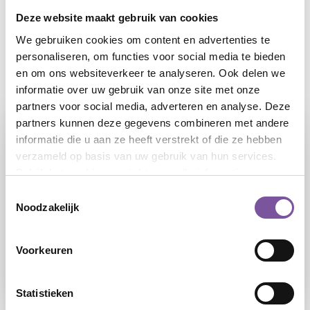
Deze website maakt gebruik van cookies
Delen
We gebruiken cookies om content en advertenties te
FACEBOOK
TWITTER
LINKEDIN
WHATSAPP
personaliseren, om functies voor social media te bieden
en om ons websiteverkeer te analyseren. Ook delen we
Laatste nieuws
informatie over uw gebruik van onze site met onze
partners voor social media, adverteren en analyse. Deze
partners kunnen deze gegevens combineren met andere
informatie die u aan ze heeft verstrekt of die ze hebben
verzameld op basis van uw gebruik van hun services.
Bekijk het
cookieoverzicht
voor alle informatie.
Toestemmingsselectie
Noodzakelijk
04-08-2026
Voorkeuren
Zorginzet: helpt u mee deze zomer?
Statistieken
LEES