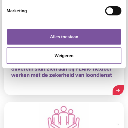
Marketing
Alles toestaan
Weigeren
24-07-2026
Silverein sluit zich aan bij FLAIR: flexibel
werken mét de zekerheid van loondienst
LEES