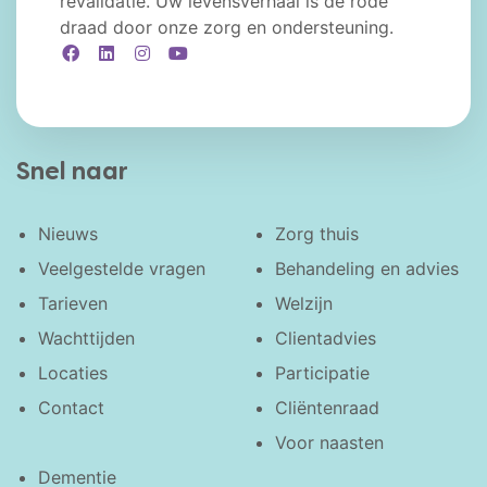
revalidatie. Uw levensverhaal is de rode
draad door onze zorg en ondersteuning.
Facebook
LinkedIn
Instagram
YouTube
Snel naar
Nieuws
Zorg thuis
Veelgestelde vragen
Behandeling en advies
Tarieven
Welzijn
Wachttijden
Clientadvies
Locaties
Participatie
Contact
Cliëntenraad
Voor naasten
Dementie