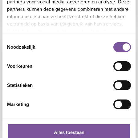
partners voor social media, adverteren en analyse. Deze
Leefondersteuner
partners kunnen deze gegevens combineren met andere
informatie die u aan ze heeft verstrekt of die ze hebben
LEES
verzameld op basis van uw gebruik van hun services.
Bekijk het
cookieoverzicht
voor alle informatie.
Toestemmingsselectie
Noodzakelijk
Voorkeuren
Statistieken
09-07-2026
Samen maken we het verschil voor
Marketing
cliënten van Silverein
LEES
Alles toestaan