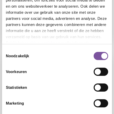
personaliseren, om functies voor social media te bieden
en om ons websiteverkeer te analyseren. Ook delen we
24-07-2026
informatie over uw gebruik van onze site met onze
partners voor social media, adverteren en analyse. Deze
Silverein sluit zich aan bij FLAIR: flexibel
partners kunnen deze gegevens combineren met andere
werken mét de zekerheid van loondienst
informatie die u aan ze heeft verstrekt of die ze hebben
verzameld op basis van uw gebruik van hun services.
LEES
Bekijk het
cookieoverzicht
voor alle informatie.
Toestemmingsselectie
Noodzakelijk
Voorkeuren
Statistieken
10-07-2026
Marketing
Silverein start pilot met nieuwe functie
Leefondersteuner