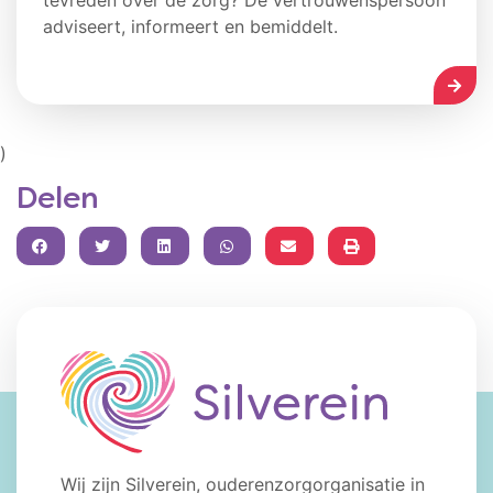
adviseert, informeert en bemiddelt.
LEES
Kaart
)
Delen
FACEBOOK
TWITTER
LINKEDIN
WHATSAPP
Wij zijn Silverein, ouderenzorgorganisatie in