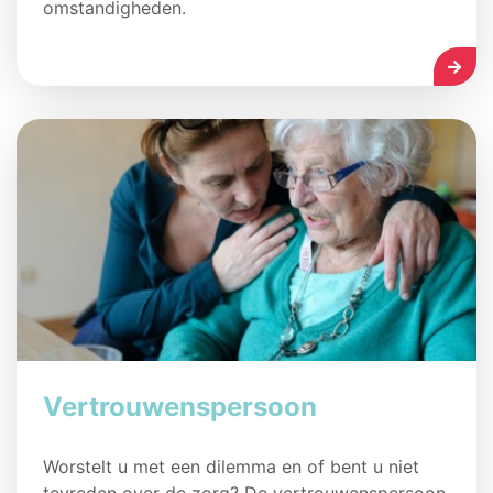
omstandigheden.
LEES
Vertrouwenspersoon
Worstelt u met een dilemma en of bent u niet
tevreden over de zorg? De vertrouwenspersoon