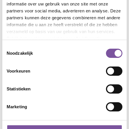
informatie over uw gebruik van onze site met onze
088-5131090 - Plataan Noord
partners voor social media, adverteren en analyse. Deze
088-5131091 - Plataan Linde
partners kunnen deze gegevens combineren met andere
088-5131092 - Plataan Dreef
informatie die u aan ze heeft verstrekt of die ze hebben
088-5131093 - Nacht
verzameld op basis van uw gebruik van hun services.
Bekijk het
cookieoverzicht
voor alle informatie.
Toestemmingsselectie
Noodzakelijk
Werken bij Silverein
Voorkeuren
Wil je graag werken bij Silverein op deze locatie
of een van de andere locaties van Silverein?
Bekijk dan de vacatures op onze werken bij
Statistieken
website.
Marketing
VACATURES SILVEREIN