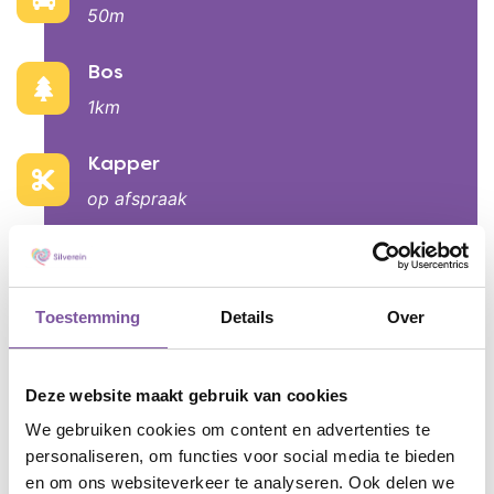
50m
Bos
1km
Kapper
op afspraak
Pedicure
op afspraak
Toestemming
Details
Over
Deze website maakt gebruik van cookies
We gebruiken cookies om content en advertenties te
Contact De Plataan
personaliseren, om functies voor social media te bieden
en om ons websiteverkeer te analyseren. Ook delen we
088-3560000 - Klantcontactcentrum