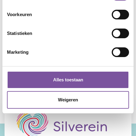
Voorkeuren
Acquisitie naar aanleiding van
Statistieken
deze vacature stellen wij niet
op prijs.
Marketing
Delen:
Alles toestaan
FACEBOOK
TWITTER
LINKEDIN
WHATSAPP
Weigeren