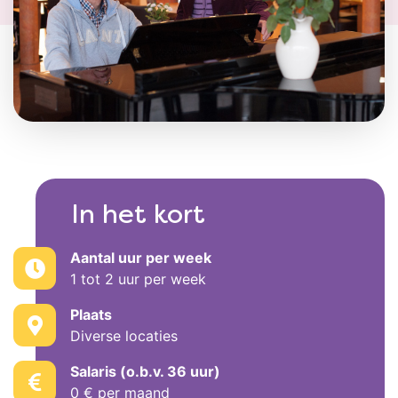
In het kort
Aantal uur per week
1 tot 2 uur per week
Plaats
Diverse locaties
Salaris (o.b.v. 36 uur)
0 € per maand