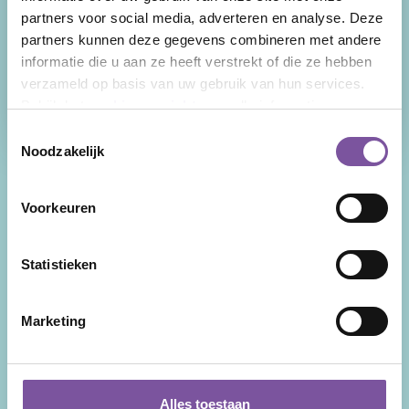
zorg thuis, verpleeghuiszorg en geriatrische
partners voor social media, adverteren en analyse. Deze
revalidatie. Uw levensverhaal is de rode
partners kunnen deze gegevens combineren met andere
draad door onze zorg en ondersteuning.
informatie die u aan ze heeft verstrekt of die ze hebben
Facebook
LinkedIn
Instagram
YouTube
verzameld op basis van uw gebruik van hun services.
Bekijk het
cookieoverzicht
voor alle informatie.
Toestemmingsselectie
Noodzakelijk
Snel naar
Voorkeuren
Nieuws
Zorg thuis
Veelgestelde vragen
Behandeling en advies
Statistieken
Tarieven
Welzijn
Wachttijden
Clientadvies
Marketing
Locaties
Participatie
Contact
Cliëntenraad
Voor naasten
Alles toestaan