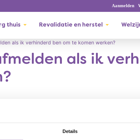
Aanmelden
g thuis
Revalidatie en herstel
Welzij
fmelden als ik verhinderd ben om te komen werken?
afmelden als ik ve
n?
ers of het team van de woning jouw eerste aanspreekpunt. Al
g verhinderd bent, moet je dit melden bij de coördinator vri
Details