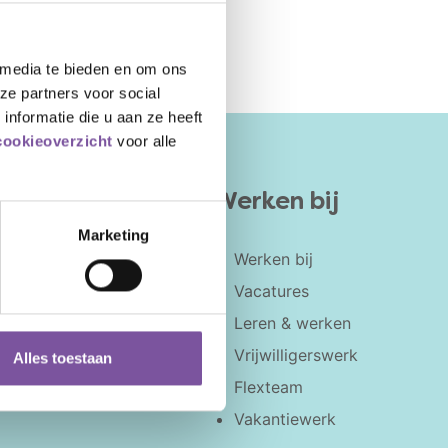
 media te bieden en om ons
ze partners voor social
nformatie die u aan ze heeft
cookieoverzicht
voor alle
Werken bij
Marketing
Dementie
Werken bij
dvies
Parkinson
Vacatures
Alzheimer
Leren & werken
Vrijwilligerswerk
Alles toestaan
Flexteam
Vakantiewerk