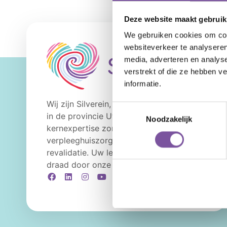
Deze website maakt gebruik
We gebruiken cookies om cont
websiteverkeer te analyseren
media, adverteren en analys
verstrekt of die ze hebben v
informatie.
Wij zijn Silverein, ouderenzorgorganisatie
Toestemmingsselectie
in de provincie Utrecht met als
Noodzakelijk
kernexpertise zorg thuis,
verpleeghuiszorg en geriatrische
revalidatie. Uw levensverhaal is de rode
draad door onze zorg en ondersteuning.
Facebook
LinkedIn
Instagram
YouTube