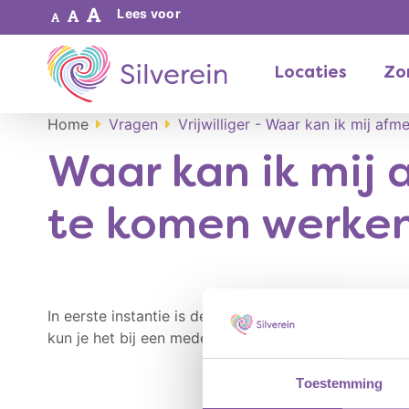
Lees voor
Locaties
Zor
Home
Vragen
Vrijwilliger - Waar kan ik mij a
Waar kan ik mij 
te komen werke
In eerste instantie is de contactpersoon vrijwillig
kun je het bij een medewerker melden. Als je langduri
Toestemming