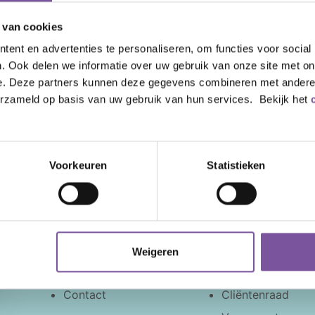
 van cookies
ent en advertenties te personaliseren, om functies voor social
. Ook delen we informatie over uw gebruik van onze site met on
e. Deze partners kunnen deze gegevens combineren met andere i
erzameld op basis van uw gebruik van hun services. Bekijk het
Snel naar
Voorkeuren
Statistieken
Nieuws
Zorg thuis
Veelgestelde vragen
Behandeling en a
Tarieven
Welzijn
Wachttijden
Clientadvies
Weigeren
Locaties
Participatie
Contact
Cliëntenraad