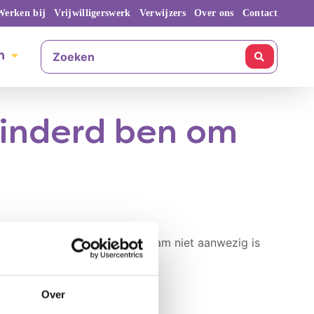
Werken bij
Vrijwilligerswerk
Verwijzers
Over ons
Contact
n
rhinderd ben om
s je contactpersoon van het team niet aanwezig is
jwilligers.
Over