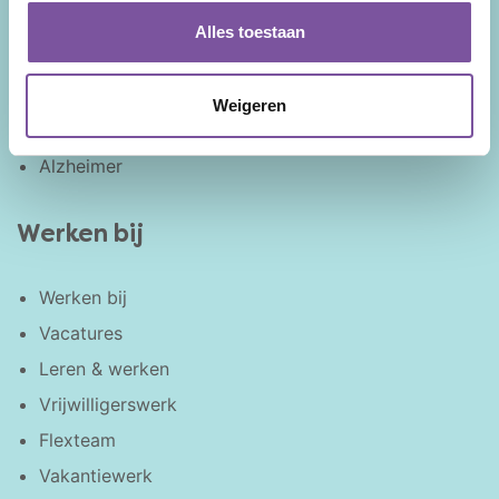
Contact
Cliëntenraad
Alles toestaan
Voor naasten
Dementie
Weigeren
Parkinson
Alzheimer
Werken bij
Werken bij
Vacatures
Leren & werken
Vrijwilligerswerk
Flexteam
Vakantiewerk