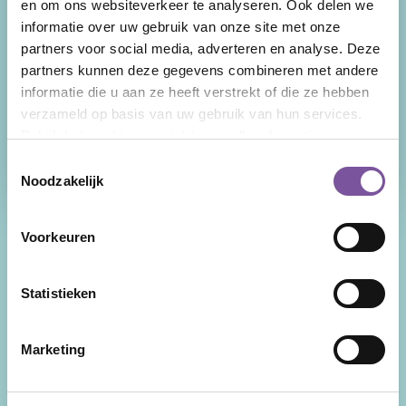
en om ons websiteverkeer te analyseren. Ook delen we
Wij zijn Silverein, ouderenzorgorganisatie in
informatie over uw gebruik van onze site met onze
de provincie Utrecht met als kernexpertise
partners voor social media, adverteren en analyse. Deze
zorg thuis, verpleeghuiszorg en geriatrische
partners kunnen deze gegevens combineren met andere
revalidatie. Uw levensverhaal is de rode
informatie die u aan ze heeft verstrekt of die ze hebben
draad door onze zorg en ondersteuning.
verzameld op basis van uw gebruik van hun services.
Facebook
LinkedIn
Instagram
YouTube
Bekijk het
cookieoverzicht
voor alle informatie.
Toestemmingsselectie
Noodzakelijk
Snel naar
Voorkeuren
Nieuws
Zorg thuis
Statistieken
Veelgestelde vragen
Behandeling en advies
Tarieven
Welzijn
Marketing
Wachttijden
Clientadvies
Locaties
Participatie