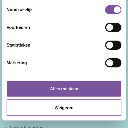
Veelgestelde vragen
Behandeling en advies
Toestemmingsselectie
Noodzakelijk
Tarieven
Welzijn
Wachttijden
Clientadvies
Voorkeuren
Locaties
Participatie
Contact
Cliëntenraad
Statistieken
Voor naasten
Dementie
Marketing
Parkinson
Alzheimer
Alles toestaan
Werken bij
Weigeren
Werken bij
Vacatures
Leren & werken