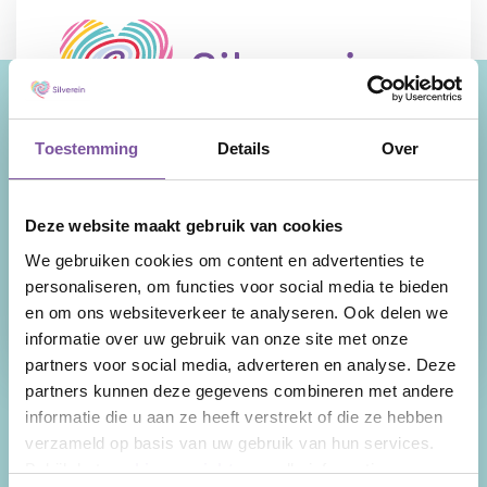
Toestemming
Details
Over
Wij zijn Silverein, ouderenzorgorganisatie in
de provincie Utrecht met als kernexpertise
zorg thuis, verpleeghuiszorg en geriatrische
Deze website maakt gebruik van cookies
revalidatie. Uw levensverhaal is de rode
draad door onze zorg en ondersteuning.
We gebruiken cookies om content en advertenties te
Facebook
LinkedIn
Instagram
YouTube
personaliseren, om functies voor social media te bieden
en om ons websiteverkeer te analyseren. Ook delen we
informatie over uw gebruik van onze site met onze
partners voor social media, adverteren en analyse. Deze
partners kunnen deze gegevens combineren met andere
Snel naar
informatie die u aan ze heeft verstrekt of die ze hebben
verzameld op basis van uw gebruik van hun services.
Nieuws
Zorg thuis
Bekijk het
cookieoverzicht
voor alle informatie.