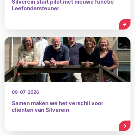
Silverein start pilot met nieuwe functie
Leefondersteuner
LEES
09-07-2026
Samen maken we het verschil voor
cliënten van Silverein
LEES