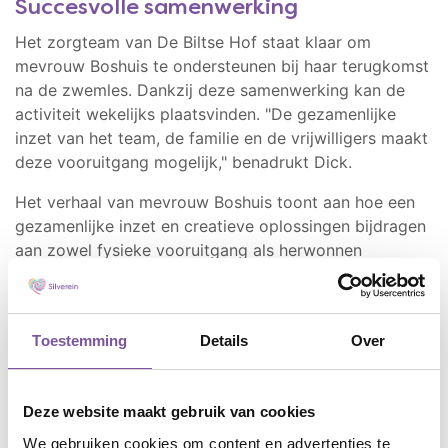
Succesvolle samenwerking
Het zorgteam van De Biltse Hof staat klaar om
mevrouw Boshuis te ondersteunen bij haar terugkomst
na de zwemles. Dankzij deze samenwerking kan de
activiteit wekelijks plaatsvinden. "De gezamenlijke
inzet van het team, de familie en de vrijwilligers maakt
deze vooruitgang mogelijk," benadrukt Dick.
Het verhaal van mevrouw Boshuis toont aan hoe een
gezamenlijke inzet en creatieve oplossingen bijdragen
aan zowel fysieke vooruitgang als herwonnen
zelfvertrouwen. Het laat zien dat samenwerking tussen
zorgverleners, familie en vrijwilligers kan leiden tot
nieuwe kansen voor herstel en welzijn.
Toestemming
Details
Over
Delen
FACEBOOK
TWITTER
LINKEDIN
WHATSAPP
Deze website maakt gebruik van cookies
We gebruiken cookies om content en advertenties te
Laatste nieuws