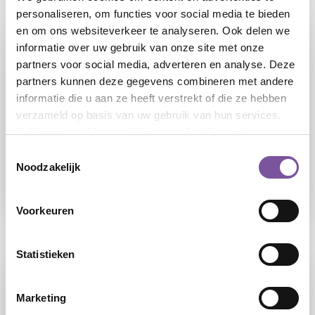
personaliseren, om functies voor social media te bieden
en om ons websiteverkeer te analyseren. Ook delen we
informatie over uw gebruik van onze site met onze
partners voor social media, adverteren en analyse. Deze
partners kunnen deze gegevens combineren met andere
informatie die u aan ze heeft verstrekt of die ze hebben
verzameld op basis van uw gebruik van hun services.
Bekijk het
cookieoverzicht
voor alle informatie.
04-08-2026
Toestemmingsselectie
Noodzakelijk
Zorginzet: helpt u mee deze zomer?
Voorkeuren
LEES
Statistieken
Marketing