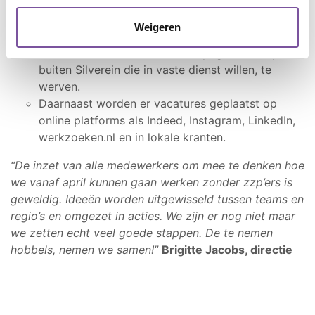
onder de aandacht komt op internet.
Ook werven we nieuwe collega’s via de
Weigeren
campagne ‘Switch jij naar de zorg’.
Eind februari start ook de campagne om zzp’ers
buiten Silverein die in vaste dienst willen, te
werven.
Daarnaast worden er vacatures geplaatst op
online platforms als Indeed, Instagram, LinkedIn,
werkzoeken.nl en in lokale kranten.
“De inzet van alle medewerkers om mee te denken hoe
we vanaf april kunnen gaan werken zonder zzp’ers is
geweldig. Ideeën worden uitgewisseld tussen teams en
regio’s en omgezet in acties. We zijn er nog niet maar
we zetten echt veel goede stappen. De te nemen
hobbels, nemen we samen!”
Brigitte Jacobs, directie