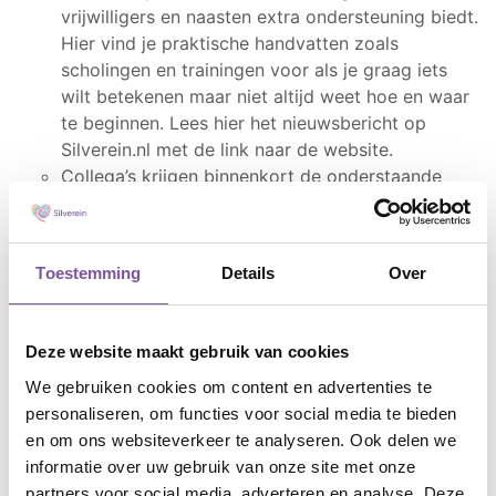
vrijwilligers en naasten extra ondersteuning biedt.
Hier vind je praktische handvatten zoals
scholingen en trainingen voor als je graag iets
wilt betekenen maar niet altijd weet hoe en waar
te beginnen. Lees hier het nieuwsbericht op
Silverein.nl met de link naar de website.
Collega’s krijgen binnenkort de onderstaande
hulpmiddelen om op een goede manier met
verwanten in gesprek te gaan over welke
informele zorg verwanten eventueel kunnen
Toestemming
Details
Over
bieden.
Een lijst om het sociale netwerk van de client in
beeld te brengen.
Deze website maakt gebruik van cookies
Een activiteitenkaart met geschikte taken voor
We gebruiken cookies om content en advertenties te
vrijwilligers en naasten.
personaliseren, om functies voor social media te bieden
Een hulpmiddel om te bepalen voor welke taken
en om ons websiteverkeer te analyseren. Ook delen we
vrijwilligers en naasten verantwoord ingezet
informatie over uw gebruik van onze site met onze
kunnen worden.
partners voor social media, adverteren en analyse. Deze
Een plannings-app voor het plannen van taken