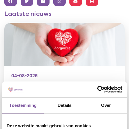
FACEBOOK
TWITTER
LINKEDIN
WHATSAPP
Laatste nieuws
04-08-2026
Zorginzet: helpt u mee deze zomer?
LEES
Toestemming
Details
Over
Deze website maakt gebruik van cookies