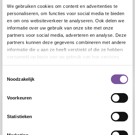
We gebruiken cookies om content en advertenties te
personaliseren, om functies voor social media te bieden
en om ons websiteverkeer te analyseren. Ook delen we
informatie over uw gebruik van onze site met onze
partners voor social media, adverteren en analyse. Deze
24-07-2026
partners kunnen deze gegevens combineren met andere
informatie die u aan ze heeft verstrekt of die ze hebben
Silverein sluit zich aan bij FLAIR: flexibel
werken mét de zekerheid van loondienst
verzameld op basis van uw gebruik van hun services.
Bekijk het
cookieoverzicht
voor alle informatie.
LEES
Toestemmingsselectie
Noodzakelijk
Voorkeuren
Statistieken