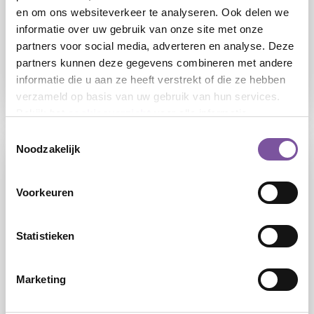
en om ons websiteverkeer te analyseren. Ook delen we
24-07-2026
informatie over uw gebruik van onze site met onze
Silverein sluit zich aan bij FLAIR: flexibel
partners voor social media, adverteren en analyse. Deze
werken mét de zekerheid van loondienst
partners kunnen deze gegevens combineren met andere
informatie die u aan ze heeft verstrekt of die ze hebben
verzameld op basis van uw gebruik van hun services.
LEES
Bekijk het
cookieoverzicht
voor alle informatie.
Toestemmingsselectie
Noodzakelijk
Voorkeuren
Statistieken
10-07-2026
Marketing
Silverein start pilot met nieuwe functie
Leefondersteuner