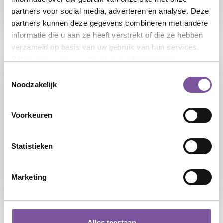
werken mét de zekerheid van loondienst
partners voor social media, adverteren en analyse. Deze
partners kunnen deze gegevens combineren met andere
LEES
informatie die u aan ze heeft verstrekt of die ze hebben
verzameld op basis van uw gebruik van hun services.
Bekijk het
cookieoverzicht
voor alle informatie.
Toestemmingsselectie
Noodzakelijk
Voorkeuren
10-07-2026
Statistieken
Silverein start pilot met nieuwe functie
Leefondersteuner
Marketing
LEES
Alles toestaan