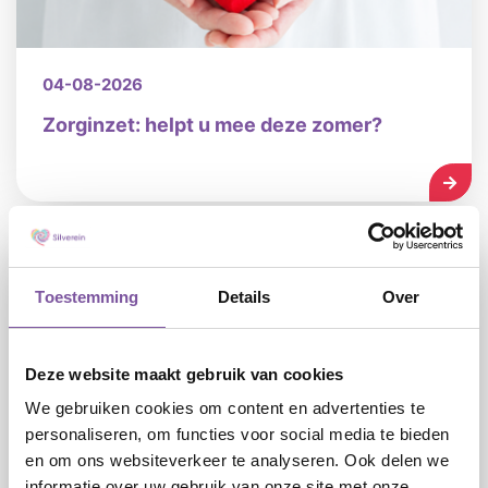
04-08-2026
Zorginzet: helpt u mee deze zomer?
LEES
Toestemming
Details
Over
Deze website maakt gebruik van cookies
We gebruiken cookies om content en advertenties te
24-07-2026
personaliseren, om functies voor social media te bieden
en om ons websiteverkeer te analyseren. Ook delen we
Silverein sluit zich aan bij FLAIR: flexibel
informatie over uw gebruik van onze site met onze