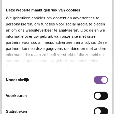
Deze website maakt gebruik van cookies
We gebruiken cookies om content en advertenties te
personaliseren, om functies voor social media te bieden
en om ons websiteverkeer te analyseren. Ook delen we
10-07-2026
informatie over uw gebruik van onze site met onze
Silverein start pilot met nieuwe functie
partners voor social media, adverteren en analyse. Deze
Leefondersteuner
partners kunnen deze gegevens combineren met andere
informatie die u aan ze heeft verstrekt of die ze hebben
LEES
verzameld op basis van uw gebruik van hun services.
Bekijk het
cookieoverzicht
voor alle informatie.
Toestemmingsselectie
Noodzakelijk
Voorkeuren
Statistieken