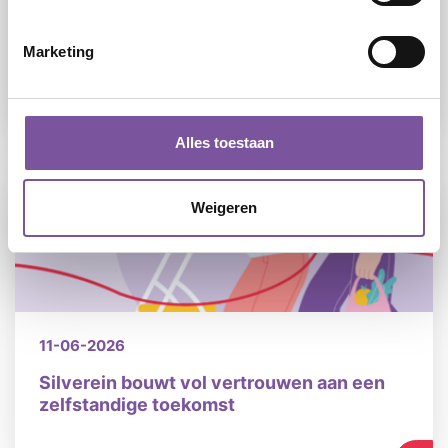
09-07-2026
Samen maken we het verschil voor
Marketing
cliënten van Silverein
LEES
Alles toestaan
Weigeren
11-06-2026
Silverein bouwt vol vertrouwen aan een
zelfstandige toekomst