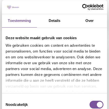
24-07-2026
Silverein sluit zich aan bij FLAIR: flexibel
werken mét de zekerheid van loondienst
Toestemming
Details
Over
LEES
Deze website maakt gebruik van cookies
We gebruiken cookies om content en advertenties te
personaliseren, om functies voor social media te bieden
en om ons websiteverkeer te analyseren. Ook delen we
informatie over uw gebruik van onze site met onze
partners voor social media, adverteren en analyse. Deze
partners kunnen deze gegevens combineren met andere
informatie die u aan ze heeft verstrekt of die ze hebben
10-07-2026
verzameld op basis van uw gebruik van hun services.
Bekijk het
cookieoverzicht
voor alle informatie.
Silverein start pilot met nieuwe functie
Leefondersteuner
Toestemmingsselectie
Noodzakelijk