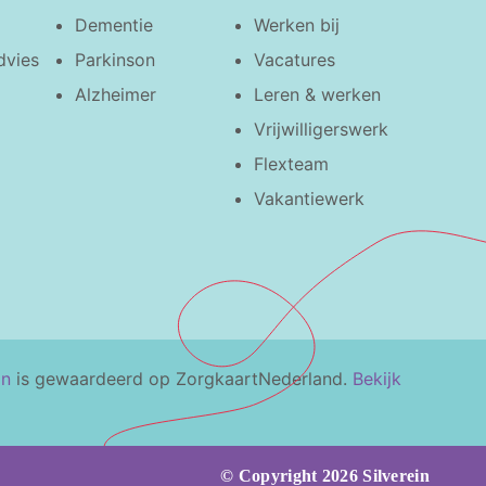
Dementie
Werken bij
dvies
Parkinson
Vacatures
Alzheimer
Leren & werken
Vrijwilligerswerk
Flexteam
Vakantiewerk
in
is gewaardeerd op ZorgkaartNederland.
Bekijk
© Copyright 2026 Silverein