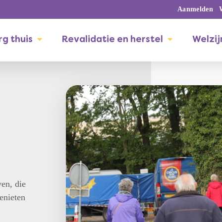
Aanmelden
g thuis
Revalidatie en herstel
Welzij
en, die
enieten