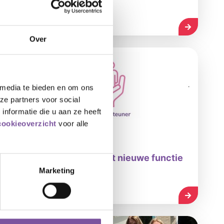
loondienst
LEES MEE
Over
 media te bieden en om ons
ze partners voor social
nformatie die u aan ze heeft
cookieoverzicht
voor alle
10-07-2026
Silverein start pilot met nieuwe functie
Leefondersteuner
Marketing
LEES MEE