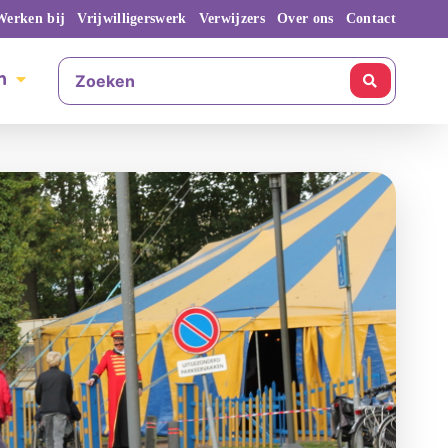
Werken bij
Vrijwilligerswerk
Verwijzers
Over ons
Contact
n