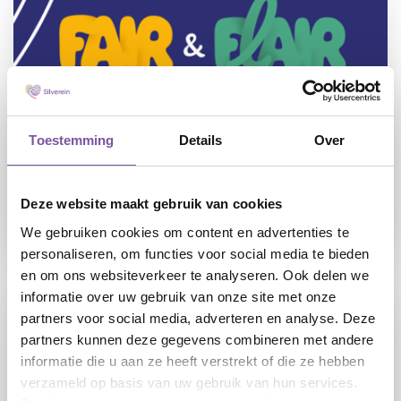
Toestemming
Details
Over
24-07-2026
Silverein sluit zich aan bij FLAIR: flexibel
werken mét de zekerheid van loondienst
Deze website maakt gebruik van cookies
We gebruiken cookies om content en advertenties te
LEES
personaliseren, om functies voor social media te bieden
en om ons websiteverkeer te analyseren. Ook delen we
informatie over uw gebruik van onze site met onze
partners voor social media, adverteren en analyse. Deze
partners kunnen deze gegevens combineren met andere
informatie die u aan ze heeft verstrekt of die ze hebben
verzameld op basis van uw gebruik van hun services.