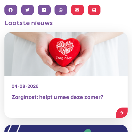
FACEBOOK
TWITTER
LINKEDIN
WHATSAPP
Laatste nieuws
04-08-2026
Zorginzet: helpt u mee deze zomer?
LEES