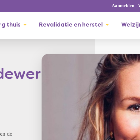
Aanmelden
g thuis
Revalidatie en herstel
Welzij
dewerkers
en de