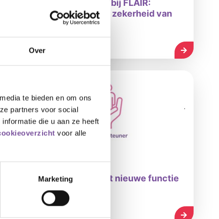
Silverein sluit zich aan bij FLAIR:
flexibel werken mét de zekerheid van
loondienst
LEES MEE
Over
 media te bieden en om ons
ze partners voor social
nformatie die u aan ze heeft
cookieoverzicht
voor alle
10-07-2026
Silverein start pilot met nieuwe functie
Marketing
Leefondersteuner
LEES MEE