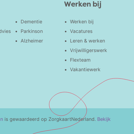
Werken bij
Dementie
Werken bij
dvies
Parkinson
Vacatures
Alzheimer
Leren & werken
Vrijwilligerswerk
Flexteam
Vakantiewerk
in
is gewaardeerd op ZorgkaartNederland.
Bekijk